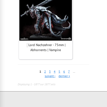
Lord Nachzehrer - 75mm |
Abhorrents | Vampire
1
2
3
4
5
6
7
…
suivant ›
dernier »
Displaying 1 - 1877 sur 1877 sets