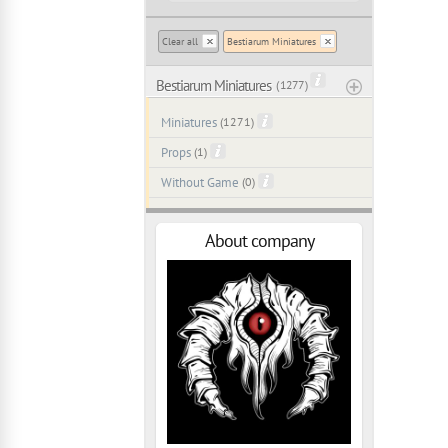
Clear all
Bestiarum Miniatures
Bestiarum Miniatures
( 1277 )
Miniatures
(1271)
Props
(1)
Without Game
(0)
About company