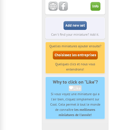
Info
Add new set
Can't find your miniature? Add it.
Quelles miniatures ajouter ensuite?
Choisissez les entreprises
Quelques clics et nous vous
entendrons!
Why to click on "Like"?
Like
Si vous voyez une miniature qui a
l'air bien, cliquez simplement sur
Cool. Cela permet à tout le monde
de connaître
les meilleures
miniatures de l'année!