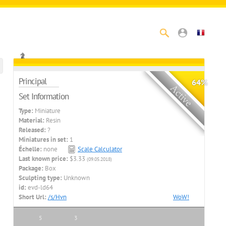
Principal
64%
Set Information
Type:
Miniature
Material:
Resin
Released:
?
Miniatures in set:
1
Échelle:
none
Scale Calculator
Last known price:
$3.33
(09.05.2018)
Package:
Box
Sculpting type:
Unknown
id:
evd-ld64
Short Url:
/s/Hvn
WoW!
5
3