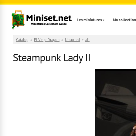
Aller au contenu principal
Les miniatures
Ma collection
Catalog
»
El Viejo Dragon
»
Unsorted
»
all
Steampunk Lady II