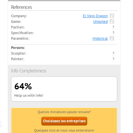
References
Company:
El Viejo Dragon
Game:
Unsorted
Faction:
?
Specification:
?
Paramètre:
Historical
Persons:
Sculptor:
?
Painter:
?
Info Completeness
64%
Help us with info!
Quelles miniatures ajouter ensuite?
Choisissez les entreprises
Quelques clics et nous vous entendrons!
ais