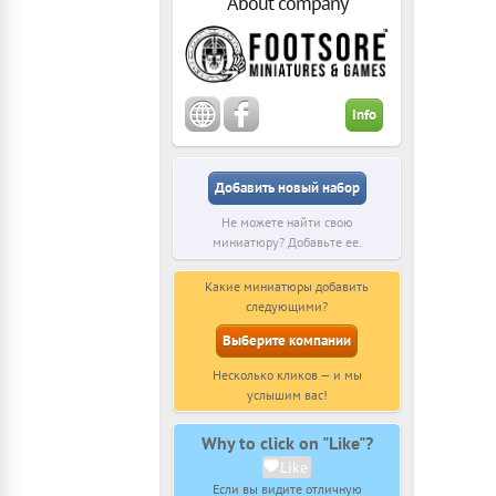
About company
Info
Добавить новый набор
Не можете найти свою
миниатюру? Добавьте ее.
Какие миниатюры добавить
следующими?
Выберите компании
Несколько кликов — и мы
услышим вас!
Why to click on "Like"?
Like
Если вы видите отличную