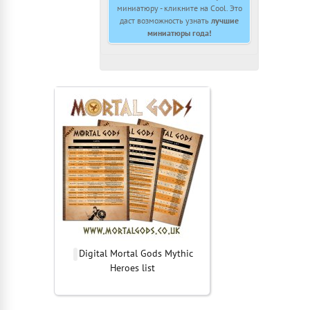
миниатюру - кликните на Cool. Это
даст возможность узнать
лучшие
миниатюры года!
Digital Mortal Gods Mythic
Heroes list