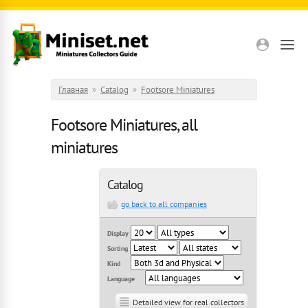
Перейти к основному содержанию
Главная
»
Catalog
»
Footsore Miniatures
Footsore Miniatures, all
miniatures
Catalog
go back to all companies
Display
Sorting
Kind
Language
Detailed view for real collectors