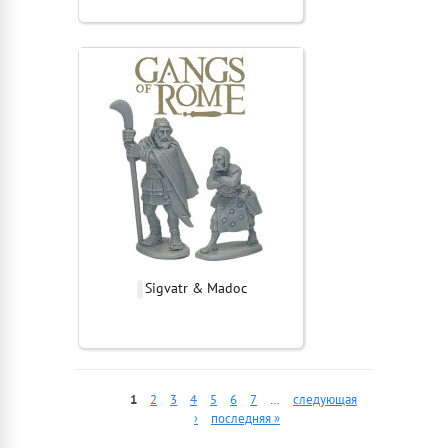
Sigvatr & Madoc
1
2
3
4
5
6
7
…
следующая
›
последняя »