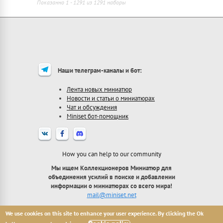
Показанно 1 - 1291 из 1291 наборы
Наши телеграм-каналы и бот:
Лента новых миниатюр
Новости и статьи о миниатюрах
Чат и обсуждения
Miniset бот-помощник
How you can help to our community
Мы ищем Коллекционеров Миниатюр для
объединения усилий в поиске и добавлении
информации о миниатюрах со всего мира!
mail@miniset.net
We use cookies on this site to enhance your user experience. By clicking the Ok
2013 - 2026 Miniset.net - сайт для коллекционеров
миниатюр, с полностью открытой базой миниатюр.