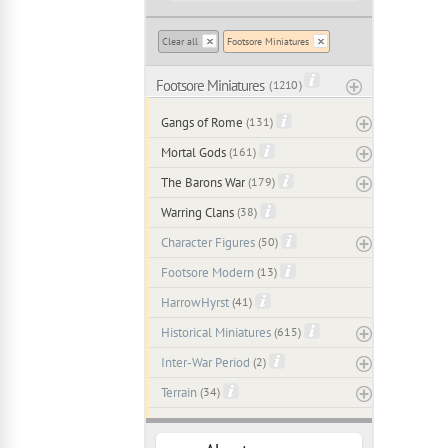
Clear all
Footsore Miniatures
Footsore Miniatures
( 1210 )
Gangs of Rome
(131)
Mortal Gods
(161)
The Barons War
(179)
Warring Clans
(38)
Character Figures
(50)
Footsore Modern
(13)
HarrowHyrst
(41)
Historical Miniatures
(615)
Inter-War Period
(2)
Terrain
(34)